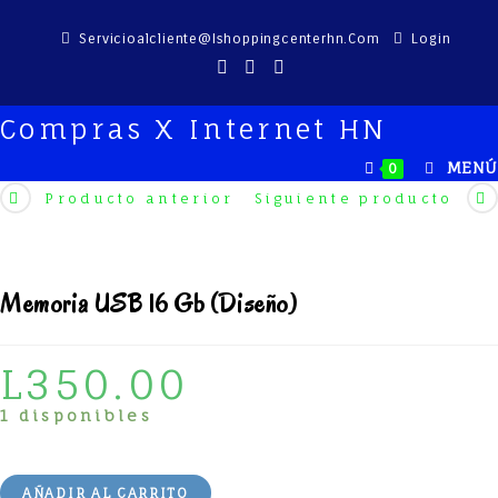
Saltar
Servicioalcliente@ishoppingcenterhn.com
Login
al
contenido
Compras X Internet HN
MENÚ
0
Producto anterior
Siguiente producto
Memoria USB 16 Gb (Diseño)
L
350.00
1 disponibles
AÑADIR AL CARRITO