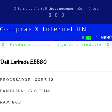
Saltar
Servicioalcliente@ishoppingcenterhn.com
Login
al
contenido
Compras X Internet HN
MENÚ
0
Producto anterior
Siguiente producto
Dell Latitude E5530
PROCESADOR CORE I3
PANTALLA 15.6 PULG
RAM 8GB