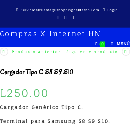
Saltar
Servicioalcliente@ishoppingcenterhn.com
Login
al
contenido
Compras X Internet HN
MENÚ
0
Producto anterior
Siguiente producto
Cargador Tipo C S8 S9 S10
L
250.00
Cargador Genérico Tipo C.
Terminal para Samsung S8 S9 S10.